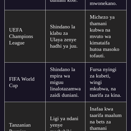
duniani kote.
mwonekano.
Michezo ya
thamani
Shindano la
UEFA
kubwa na
klabu za
Champions
mvuto wa
Ulaya zenye
League
kimataifa
hadhi ya juu.
hutoa masoko
tofauti.
Shindano la
Fursa nyingi
mpira wa
za kubeti,
FIFA World
miguu
wingi
Cup
linalotazamwa
mkubwa, na
zaidi duniani.
taarifa za kina.
Inafaa kwa
taarifa maalum
Ligi ya ndani
na bets za
Tanzanian
yenye
thamani