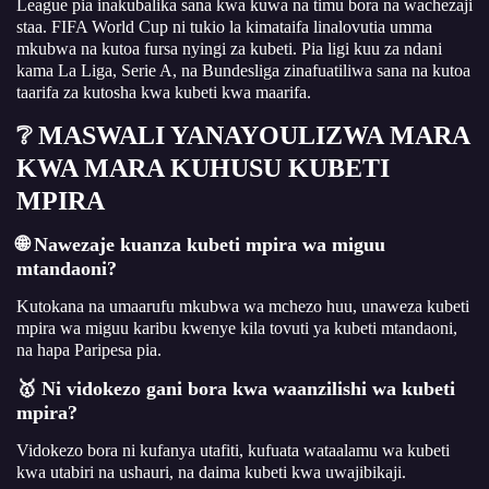
League pia inakubalika sana kwa kuwa na timu bora na wachezaji
staa. FIFA World Cup ni tukio la kimataifa linalovutia umma
mkubwa na kutoa fursa nyingi za kubeti. Pia ligi kuu za ndani
kama La Liga, Serie A, na Bundesliga zinafuatiliwa sana na kutoa
taarifa za kutosha kwa kubeti kwa maarifa.
❔ MASWALI YANAYOULIZWA MARA
KWA MARA KUHUSU KUBETI
MPIRA
🌐 Nawezaje kuanza kubeti mpira wa miguu
mtandaoni?
Kutokana na umaarufu mkubwa wa mchezo huu, unaweza kubeti
mpira wa miguu karibu kwenye kila tovuti ya kubeti mtandaoni,
na hapa Paripesa pia.
🥇 Ni vidokezo gani bora kwa waanzilishi wa kubeti
mpira?
Vidokezo bora ni kufanya utafiti, kufuata wataalamu wa kubeti
kwa utabiri na ushauri, na daima kubeti kwa uwajibikaji.