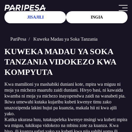
JISAJILI
INGIA
PariPesa
/ Kuweka Madau ya Soka Tanzania
KUWEKA MADAU YA SOKA
TANZANIA VIDOKEZO KWA
KOMPYUTA
Kwa mamilioni ya mashabiki duniani kote, mpira wa miguu ni
moja ya michezo maarufu zaidi duniani. Hivyo basi, ni kawaida
kwamba ni moja ya michezo inayopendwa zaidi na wanabeti pia.
Ikiwa umewahi kutaka kujaribu kubeti kwenye timu zako
unazozipenda lakini hujui pa kuanzia, makala hii ni kwa ajili
yako.
Katika ukurasa huu, tutakupeleka kwenye msingi wa
kubeti mpira
wa miguu
, tukikupa vidokezo na mbinu zote za kuanza. Kwa
hiyo, ili kuanza safari yako ya kubeti kwa njia sahihi soma ili