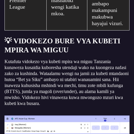
Premier
mashabiki
ambapo
League
wengi katika
makampuni
mkoa.
makubwa
hayajui vizuri.
💡 VIDOKEZO BURE VYA KUBETI
MPIRA WA MIGUU
Kutafuta vidokezo vya kubeti mpira wa miguu Tanzania
kunaweza kusaidia kuboresha utendaji wako na kuongeza nafasi
zako za kushinda. Wataalamu wengi na jamii za kubeti mtandaoni
hutoa “Bet ya Siku” ambayo ni utabiri wanauamini sana. Hii
inaweza kuhusisha mshindi wa mechi, timu zote mbili kufunga
(BTTS), jumla ya magoli (over/under), au alama kamili ya
mwisho. Vidokezo hivi vinaweza kuwa mwongozo mzuri kwa
kubeti kwa busara.