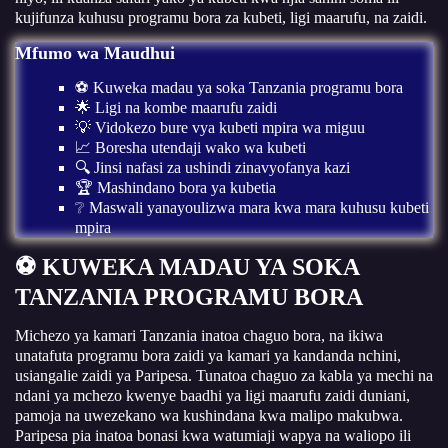
kujifunza kuhusu programu bora za kubeti, ligi maarufu, na zaidi.
Mfumo wa Maudhui
⚽ Kuweka madau ya soka Tanzania programu bora
🌟 Ligi na kombe maarufu zaidi
💡 Vidokezo bure vya kubeti mpira wa miguu
📈 Boresha utendaji wako wa kubeti
🔍 Jinsi nafasi za ushindi zinavyofanya kazi
🏆 Mashindano bora ya kubetia
❔ Maswali yanayoulizwa mara kwa mara kuhusu kubeti
mpira
⚽ KUWEKA MADAU YA SOKA
TANZANIA PROGRAMU BORA
Michezo ya kamari Tanzania inatoa chaguo bora, na ikiwa
unatafuta programu bora zaidi ya kamari ya kandanda nchini,
usiangalie zaidi ya Paripesa. Tunatoa chaguo za kabla ya mechi na
ndani ya mchezo kwenye baadhi ya ligi maarufu zaidi duniani,
pamoja na uwezekano wa kushindana kwa malipo makubwa.
Paripesa pia inatoa bonasi kwa watumiaji wapya na waliopo ili