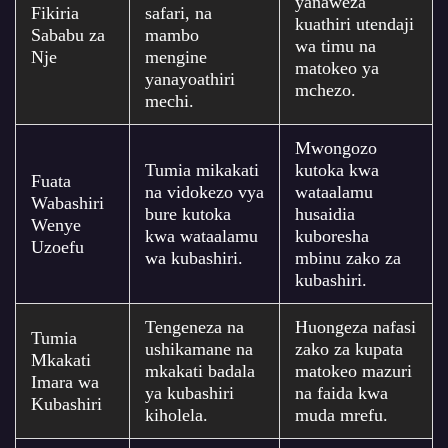
yanaweza
Fikiria
safari, na
kuathiri utendaji
Sababu za
mambo
wa timu na
Nje
mengine
matokeo ya
yanayoathiri
mchezo.
mechi.
Mwongozo
Tumia mikakati
kutoka kwa
Fuata
na vidokezo vya
wataalamu
Wabashiri
bure kutoka
husaidia
Wenye
kwa wataalamu
kuboresha
Uzoefu
wa kubashiri.
mbinu zako za
kubashiri.
Tengeneza na
Huongeza nafasi
Tumia
ushikamane na
zako za kupata
Mkakati
mkakati badala
matokeo mazuri
Imara wa
ya kubashiri
na faida kwa
Kubashiri
kiholela.
muda mrefu.