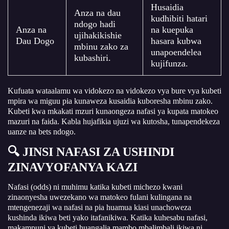
Husaidia
Anza na dau
kudhibiti hatari
ndogo hadi
Anza na
na kuepuka
ujihakikishie
Dau Dogo
hasara kubwa
mbinu zako za
unapoendelea
kubashiri.
kujifunza.
Kufuata wataalamu wa vidokezo na
vidokezo vya bure vya kubeti
mpira wa miguu
pia kunaweza kusaidia kuboresha mbinu zako.
Kubeti kwa mkakati mzuri kunaongeza nafasi ya kupata matokeo
mazuri na faida. Kabla hujafikia ujuzi wa kutosha, tunapendekeza
uanze na bets ndogo.
🔍 JINSI NAFASI ZA USHINDI
ZINAVYOFANYA KAZI
Nafasi (odds) ni muhimu katika kubeti michezo kwani
zinaonyesha uwezekano wa matokeo fulani kulingana na
mtengenezaji wa nafasi na pia huamua kiasi unachoweza
kushinda ikiwa beti yako itafanikiwa. Katika kuhesabu nafasi,
makampuni ya kubeti huangalia mambo mbalimbali ikiwa ni