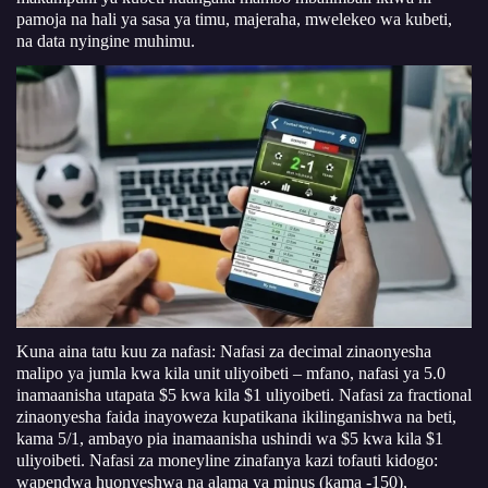
pamoja na hali ya sasa ya timu, majeraha, mwelekeo wa kubeti,
na data nyingine muhimu.
Kuna aina tatu kuu za nafasi: Nafasi za decimal zinaonyesha
malipo ya jumla kwa kila unit uliyoibeti – mfano, nafasi ya 5.0
inamaanisha utapata $5 kwa kila $1 uliyoibeti. Nafasi za fractional
zinaonyesha faida inayoweza kupatikana ikilinganishwa na beti,
kama 5/1, ambayo pia inamaanisha ushindi wa $5 kwa kila $1
uliyoibeti. Nafasi za moneyline zinafanya kazi tofauti kidogo:
wapendwa huonyeshwa na alama ya minus (kama -150),