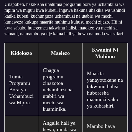
Unapobeti, hakikisha unatumia
programu bora ya uchambuzi wa
mpira wa miguu kwa kubeti
. Ingawa hakuna uhakika wa ushindi
katika kubeti, kuchunguza uchambuzi na utabiri wa mechi
kunaweza kukupa maarifa muhimu kuhusu mechi zijazo. Hii ni
kwa sababu hutegemea takwimu halisi, matokeo ya mechi za
zamani, na mambo ya nje kama hali ya hewa na muda wa safari.
Kwanini Ni
Kidokezo
Maelezo
Muhimu
Chagua
Maarifa
Tumia
programu
yanayotokana na
Programu
zinazotoa
takwimu halisi
Bora ya
uchambuzi na
huboresha
Uchambuzi
utabiri wa
maamuzi yako
wa Mpira
mechi wa
ya kubashiri.
kuaminika.
Angalia hali ya
Mambo haya
hewa, muda wa