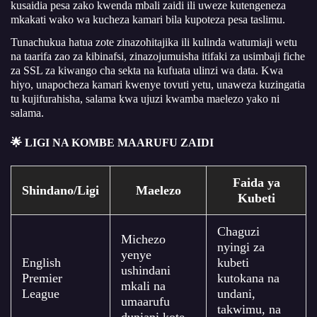
kusaidia pesa zako kwenda mbali zaidi ili uweze kutengeneza
mkakati wako wa kucheza kamari bila kupoteza pesa taslimu.
Tunachukua hatua zote zinazohitajika ili kulinda watumiaji wetu
na taarifa zao za kibinafsi, zinazojumuisha itifaki za usimbaji fiche
za SSL za kiwango cha sekta na kufuata ulinzi wa data. Kwa
hiyo, unapocheza kamari kwenye tovuti yetu, unaweza kuzingatia
tu kujifurahisha, salama kwa ujuzi kwamba maelezo yako ni
salama.
🌟 LIGI NA KOMBE MAARUFU ZAIDI
Faida ya
Shindano/Ligi
Maelezo
Kubeti
Chaguzi
Michezo
nyingi za
yenye
English
kubeti
ushindani
Premier
kutokana na
mkali na
League
undani,
umaarufu
takwimu, na