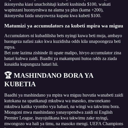
ikionyesha kiasi unachohitaji kubeti kushinda $100, wakati
wapinzani huonyeshwa na alama ya plus (kama +200),
ikionyesha faida unayoweza kupata kwa kubeti $100.
Matumizi ya accumulators za kubeti mpira wa miguu
Accumulators ni kubadilisha bets nyingi kuwa beti moja, ambayo
huongeza nafasi zako kwa kuzidisha odds kila unapoongeza beti
mpya.
Bet zote lazima zishinde ili upate malipo, hivyo accumulator zina
hatari kubwa zaidi. Baadhi ya makampuni hutoa odds za ziada
kusaidia kupunguza hatari hii.
🏆 MASHINDANO BORA YA
KUBETIA
Baadhi ya mashindano ya mpira wa miguu huvutia wanabeti zaidi
kutokana na upatikanaji mkubwa wa masoko, mwonekano
mkubwa katika vyombo vya habari, na wingi wa takwimu bora.
Miongoni mwa mashindano yanayopendwa zaidi ni English
Premier League, inayojulikana kwa takwimu zake nyingi,
mwongozo wa hali ya timu, na masoko mengi. UEFA Champions