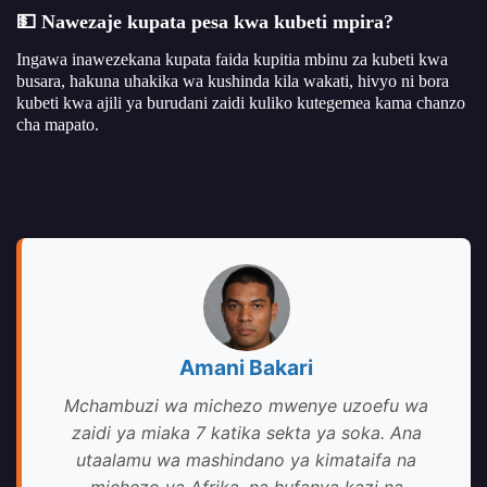
💵 Nawezaje kupata pesa kwa kubeti mpira?
Ingawa inawezekana kupata faida kupitia mbinu za kubeti kwa
busara, hakuna uhakika wa kushinda kila wakati, hivyo ni bora
kubeti kwa ajili ya burudani zaidi kuliko kutegemea kama chanzo
cha mapato.
Amani Bakari
Mchambuzi wa michezo mwenye uzoefu wa
zaidi ya miaka 7 katika sekta ya soka. Ana
utaalamu wa mashindano ya kimataifa na
michezo ya Afrika, na hufanya kazi na