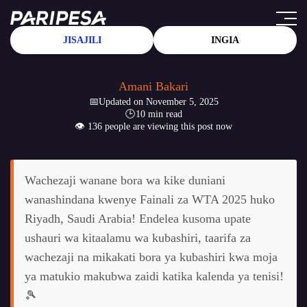
JISAJILI
INGIA
Amani Bakari
Updated on November 5, 2025
10 min read
👁️ 136 people are viewing this post now
Wachezaji wanane bora wa kike duniani
wanashindana kwenye Fainali za WTA 2025 huko
Riyadh, Saudi Arabia! Endelea kusoma upate
ushauri wa kitaalamu wa kubashiri, taarifa za
wachezaji na mikakati bora ya kubashiri kwa moja
ya matukio makubwa zaidi katika kalenda ya tenisi!
🎾