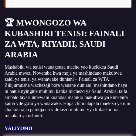
🏆 MWONGOZO WA
KUBASHIRI TENISI: FAINALI
ZA WTA, RIYADH, SAUDI
ARABIA
Mashabiki wa tenisi wanageuza macho yao kuelekea Saudi
Arabia mwezi Novemba kwa moja ya mashindano makubwa
zaidi ya tenisi ya wanawake duniani – Fainali za WTA.
Zikijumuisha wachezaji bora wanane duniani, mashindano haya
ni hatua nyingine muhimu katika michezo ya Saudi Arabia, taifa
ambalo tayari limewahi kuandaa matukio makubwa ya kimataifa
kama vile gofu ya wanawake. Hapa chini utapata maelezo ya nini
cha kutarajia pamoja na vidokezo muhimu vya kubashiri na
mikakati ya ushindi.
YALIYOMO