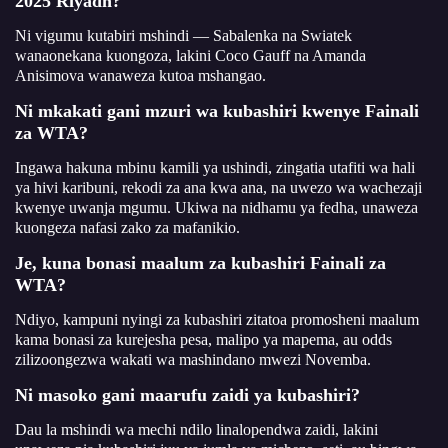
2025 Riyadh?
Ni vigumu kutabiri mshindi — Sabalenka na Swiatek
wanaonekana kuongoza, lakini Coco Gauff na Amanda
Anisimova wanaweza kutoa mshangao.
Ni mkakati gani mzuri wa kubashiri kwenye Fainali
za WTA?
Ingawa hakuna mbinu kamili ya ushindi, zingatia utafiti wa hali
ya hivi karibuni, rekodi za ana kwa ana, na uwezo wa wachezaji
kwenye uwanja mgumu. Ukiwa na nidhamu ya fedha, unaweza
kuongeza nafasi zako za mafanikio.
Je, kuna bonasi maalum za kubashiri Fainali za
WTA?
Ndiyo, kampuni nyingi za kubashiri zitatoa promosheni maalum
kama bonasi za kurejesha pesa, malipo ya mapema, au odds
zilizoongezwa wakati wa mashindano mwezi Novemba.
Ni masoko gani maarufu zaidi ya kubashiri?
Dau la mshindi wa mechi ndilo linalopendwa zaidi, lakini