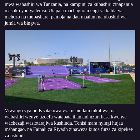
mwa wabashiri wa Tanzania, na kampuni za kubashiri zinapanua
masoko yao ya tenisi. Utapata machaguo mengi ya kabla ya
mchezo na mubashara, pamoja na dau maalum na ubashiri wa
jumla wa bingwa.
Viwango vya odds vitakuwa vya ushindani mkubwa, na
wabashiri wenye uzoefu watapata thamani nzuri hasa kwenye
wachezaji wasiotarajiwa kushinda. Tenisi mara nyingi hujaa
mshangao, na Fainali za Riyadh zinaweza kutoa fursa za kipekee
za ushindi