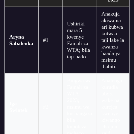
Anakuja
akiwa na
Ushiriki
ari kubwa
mara 5
kutwaa
Aryna
kwenye
#1
taji lake la
Sabalenka
Fainali za
kwanza
WTA; bila
baada ya
taji bado.
msimu
thabiti.
Bingwa wa
Analenga
Fainali za
kurudia
WTA
ubora
2023;
wake na
Iga
#2
msimu wa
kurejea
Swiatek
kushangaza
kwenye
bila
kiwango
kupoteza
cha juu
mchezo.
zaidi.