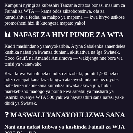
Kampuni nyingi za kubashiri Tanzania zitatoa bonasi maalum za
Fainali za WTA — kama odds zilizoboreshwa, ofa za
kurudishiwa fedha, na malipo ya mapema — kwa hivyo usikose
promosheni hizi ili kuongeza mapato yako!
📊 NAFASI ZA HIVI PUNDE ZA WTA
Kadri mashindano yanavyokaribia, Aryna Sabalenka anaendelea
kushika nafasi ya kwanza duniani, akifuatiwa na Iga Swiatek,
Coco Gauff, na Amanda Anisimova — wakijenga nne bora wa
tenisi ya wanawake.
Kwa kuwa Fainali pekee ndizo zilizobaki, pointi 1,500 pekee
ndizo zinapatikana kwa bingwa atakayeshinda michezo yote.
Sabalenka inaonekana kumaliza mwaka akiwa juu, huku
marekebisho madogo ya pointi kwa sababu ya masharti ya
ushiriki kwenye WTA 500 yakiwa hayataathiri sana nafasi yake
dhidi ya Swiatek.
❓ MASWALI YANAYOULIZWA SANA
Nani ana nafasi kubwa ya kushinda Fainali za WTA