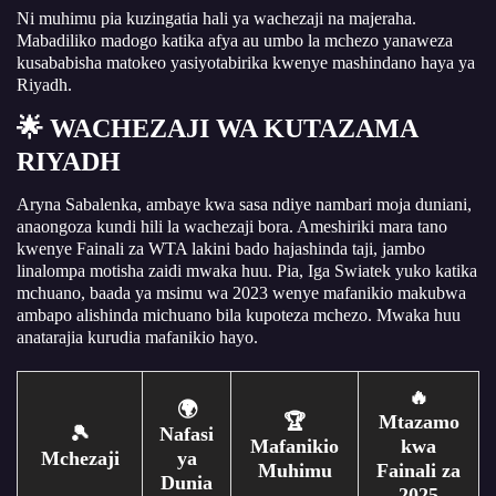
Ni muhimu pia kuzingatia hali ya wachezaji na majeraha.
Mabadiliko madogo katika afya au umbo la mchezo yanaweza
kusababisha matokeo yasiyotabirika kwenye mashindano haya ya
Riyadh.
🌟 WACHEZAJI WA KUTAZAMA
RIYADH
Aryna Sabalenka, ambaye kwa sasa ndiye nambari moja duniani,
anaongoza kundi hili la wachezaji bora. Ameshiriki mara tano
kwenye Fainali za WTA lakini bado hajashinda taji, jambo
linalompa motisha zaidi mwaka huu. Pia, Iga Swiatek yuko katika
mchuano, baada ya msimu wa 2023 wenye mafanikio makubwa
ambapo alishinda michuano bila kupoteza mchezo. Mwaka huu
anatarajia kurudia mafanikio hayo.
🔥
🌍
🏆
Mtazamo
🎾
Nafasi
Mafanikio
kwa
Mchezaji
ya
Muhimu
Fainali za
Dunia
2025