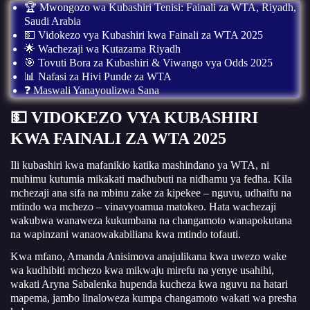
🏆 Mwongozo wa Kubashiri Tenisi: Fainali za WTA, Riyadh,
Saudi Arabia
💵 Vidokezo vya Kubashiri kwa Fainali za WTA 2025
🌟 Wachezaji wa Kutazama Riyadh
🎯 Tovuti Bora za Kubashiri & Viwango vya Odds 2025
📊 Nafasi za Hivi Punde za WTA
❓ Maswali Yanayoulizwa Sana
💵 VIDOKEZO VYA KUBASHIRI
KWA FAINALI ZA WTA 2025
Ili kubashiri kwa mafanikio katika mashindano ya WTA, ni
muhimu kutumia mikakati madhubuti na nidhamu ya fedha. Kila
mchezaji ana sifa na mbinu zake za kipekee – nguvu, udhaifu na
mtindo wa mchezo – vinavyoamua matokeo. Hata wachezaji
wakubwa wanaweza kukumbana na changamoto wanapokutana
na wapinzani wanaowakabiliana kwa mtindo tofauti.
Kwa mfano, Amanda Anisimova anajulikana kwa uwezo wake
wa kudhibiti mchezo kwa mikwaju mirefu na yenye usahihi,
wakati Aryna Sabalenka hupenda kucheza kwa nguvu na hatari
mapema, jambo linaloweza kumpa changamoto wakati wa presha