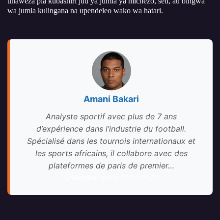
unaweza pia kubashiri juu ya jumla ya michezo, seti, au bingwa
wa jumla kulingana na upendeleo wako wa hatari.
Amani Bakari
Analyste sportif avec plus de 7 ans
d’expérience dans l’industrie du football.
Spécialisé dans les tournois internationaux et
les sports africains, il collabore avec des
plateformes de paris de premier…
Member since 01/04/2025