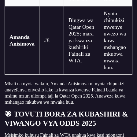
Nyota
Bingwa wa
chipukizi
Qatar Open
mwenye
2025; mara
uwezo wa
Amanda
#8
ya kwanza
kuwa
Anisimova
kushiriki
mshangao
Fainali za
mkubwa
WTA.
mwaka
huu.
Mbali na nyota wakuu, Amanda Anisimova ni nyota chipukizi
anayefanya onyesho lake la kwanza kwenye Fainali baada ya
msimu mzuri uliompa taji la Qatar Open 2025. Anaweza kuwa
mshangao mkubwa wa mwaka huu.
🎯 TOVUTI BORA ZA KUBASHIRI &
VIWANGO VYA ODDS 2025
Msisimko kuhusu Fainali za WTA unakua kwa kasi miongoni